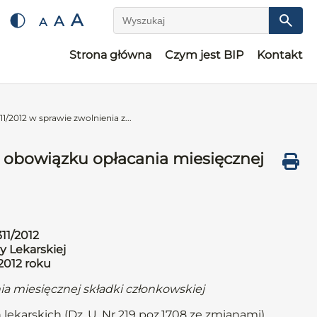
A
A
A
Wyszukaj
Strona główna
Czym jest BIP
Kontakt
1/2012 w sprawie zwolnienia z...
z obowiązku opłacania miesięcznej
11/2012
y Lekarskiej
2012 roku
ia miesięcznej składki członkowskiej
 lekarskich (Dz. U. Nr 219 poz.1708 ze zmianami)