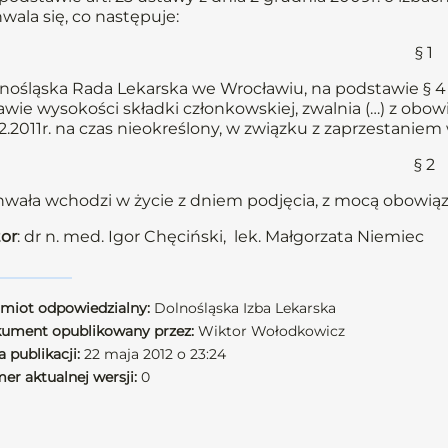
wala się, co następuje:
§ 1
nośląska Rada Lekarska we Wrocławiu, na podstawie § 4 u
awie wysokości składki członkowskiej, zwalnia (…) z obow
12.2011r. na czas nieokreślony, w związku z zaprzestani
§ 2
wała wchodzi w życie z dniem podjęcia, z mocą obowiązuj
or
: dr n. med. Igor Chęciński, lek. Małgorzata Niemiec
miot odpowiedzialny:
Dolnośląska Izba Lekarska
ument opublikowany przez:
Wiktor Wołodkowicz
 publikacji:
22 maja 2012 o 23:24
er aktualnej wersji:
0