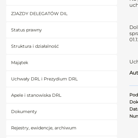
uch
ZJAZDY DELEGATÓW DIL
Dol
Status prawny
spr
01.
Struktura i działalność
Uch
Majątek
Aut
Uchwały DRL i Prezydium DRL
Pod
Apele i stanowiska DRL
Dok
Data
Dokumenty
Num
Rejestry, ewidencje, archiwum