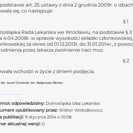
podstawie art. 25 ustawy z dnia 2 grudnia 2009r. o izbach
wala się, co następuje:
§ 1
nośląska Rada Lekarska we Wrocławiu, na podstawie § 3 u
a 4.04.2008r. w sprawie wysokości składki członkowskiej,
onkowskiej za okres od 01.12.2013r. do 31.01.2014r., z 
rudnienia przez lekarza zwolnienie traci moc.
§ 2
wała wchodzi w życie z dniem podjęcia.
 lek. Jacek Chodorski, lek. Małgorzata Niemiec
miot odpowiedzialny:
Dolnośląska Izba Lekarska
ument opublikowany przez:
Wiktor Wołodkowicz
 publikacji:
9 stycznia 2014 o 10:08
er aktualnej wersji:
0