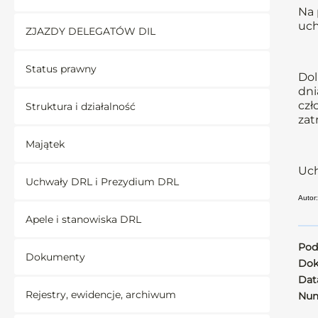
Na 
uch
ZJAZDY DELEGATÓW DIL
Status prawny
Dol
dni
czł
Struktura i działalność
zat
Majątek
Uch
Uchwały DRL i Prezydium DRL
Autor:
Apele i stanowiska DRL
Pod
Dokumenty
Dok
Data
Rejestry, ewidencje, archiwum
Num