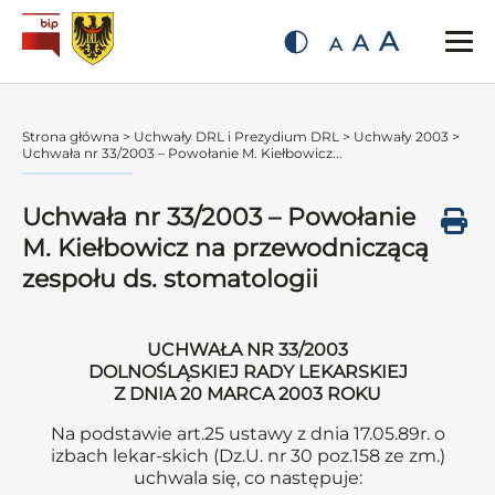
A
A
A
Strona główna
>
Uchwały DRL i Prezydium DRL
>
Uchwały 2003
>
Uchwała nr 33/2003 – Powołanie M. Kiełbowicz...
Uchwała nr 33/2003 – Powołanie
M. Kiełbowicz na przewodniczącą
zespołu ds. stomatologii
UCHWAŁA NR 33/2003
DOLNOŚLĄSKIEJ RADY LEKARSKIEJ
Z DNIA 20 MARCA 2003 ROKU
Na podstawie art.25 ustawy z dnia 17.05.89r. o
izbach lekar-skich (Dz.U. nr 30 poz.158 ze zm.)
uchwala się, co następuje: