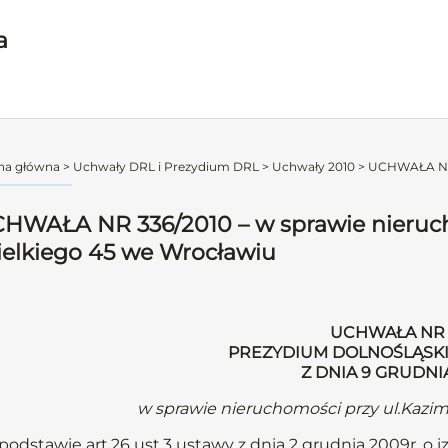
a
na główna
>
Uchwały DRL i Prezydium DRL
>
Uchwały 2010
>
UCHWAŁA NR 3
HWAŁA NR 336/2010 – w sprawie nieruch
elkiego 45 we Wrocławiu
UCHWAŁA NR 
PREZYDIUM DOLNOŚLĄSKI
Z DNIA 9 GRUDNI
w sprawie nieruchomości przy ul.Kazi
podstawie art.26 ust.3 ustawy z dnia 2 grudnia 2009r. o iz