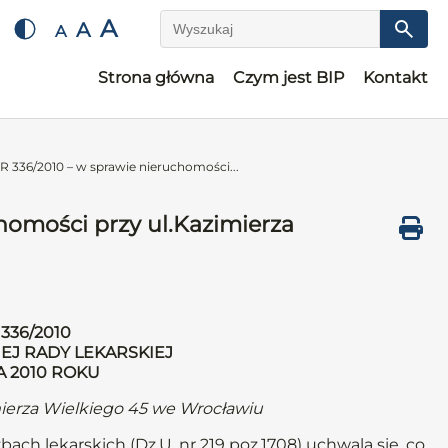
A
A
A
Wyszukaj
Strona główna
Czym jest BIP
Kontakt
36/2010 – w sprawie nieruchomości...
omości przy ul.Kazimierza
336/2010
EJ RADY LEKARSKIEJ
A 2010 ROKU
mierza Wielkiego 45 we Wrocławiu
bach lekarskich (Dz.U. nr 219 poz.1708) uchwala się, co