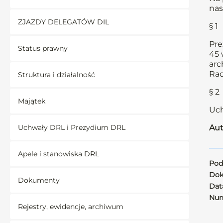
nas
ZJAZDY DELEGATÓW DIL
§ 1
Pre
Status prawny
45 
arc
Rad
Struktura i działalność
§ 2
Majątek
Uch
Uchwały DRL i Prezydium DRL
Aut
Apele i stanowiska DRL
Pod
Dok
Dokumenty
Data
Num
Rejestry, ewidencje, archiwum