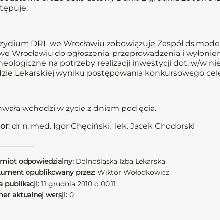
tępuje:
zydium DRL we Wrocławiu zobowiązuje Zespół ds.modern
we Wrocławiu do ogłoszenia, przeprowadzenia i wyłonien
heologiczne na potrzeby realizacji inwestycji dot. w/w n
zie Lekarskiej wyniku postępowania konkursowego cele
wała wchodzi w życie z dniem podjęcia.
or
: dr n. med. Igor Chęciński, lek. Jacek Chodorski
miot odpowiedzialny:
Dolnośląska Izba Lekarska
ument opublikowany przez:
Wiktor Wołodkowicz
 publikacji:
11 grudnia 2010 o 00:11
er aktualnej wersji:
0