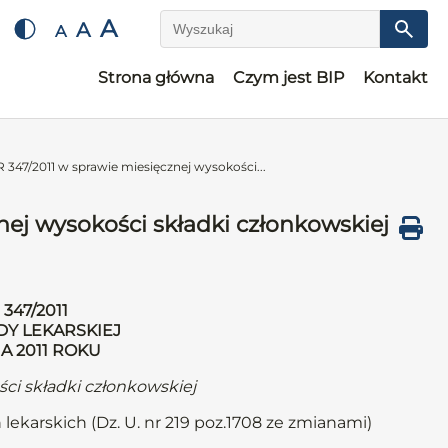
A
A
A
Wyszukaj
Strona główna
Czym jest BIP
Kontakt
47/2011 w sprawie miesięcznej wysokości...
j wysokości składki członkowskiej
347/2011
DY LEKARSKIEJ
A 2011 ROKU
ci składki członkowskiej
 lekarskich (Dz. U. nr 219 poz.1708 ze zmianami)