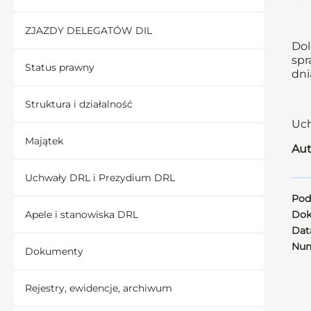
ZJAZDY DELEGATÓW DIL
Dol
spr
Status prawny
dni
Struktura i działalność
Uch
Majątek
Aut
Uchwały DRL i Prezydium DRL
Pod
Apele i stanowiska DRL
Dok
Data
Num
Dokumenty
Rejestry, ewidencje, archiwum