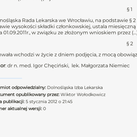
§ 1
nośląska Rada Lekarska we Wrocławiu, na podstawie § 2 u
awie wysokości składki członkowskiej, ustala miesięczn
a 01.09.2011r., w związku ze złożonym wnioskiem przez (…)
§ 2
wała wchodzi w życie z dniem podjęcia, z mocą obowiązuj
or
: dr n. med. Igor Chęciński, lek. Małgorzata Niemiec
miot odpowiedzialny:
Dolnośląska Izba Lekarska
ument opublikowany przez:
Wiktor Wołodkowicz
 publikacji:
5 stycznia 2012 o 21:45
er aktualnej wersji:
0