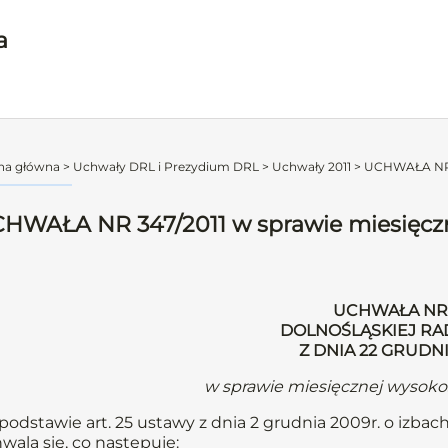
a
na główna
>
Uchwały DRL i Prezydium DRL
>
Uchwały 2011
>
UCHWAŁA NR 3
HWAŁA NR 347/2011 w sprawie miesięczne
UCHWAŁA NR 
DOLNOŚLĄSKIEJ RA
Z DNIA 22 GRUDNI
w sprawie miesięcznej wysokoś
podstawie art. 25 ustawy z dnia 2 grudnia 2009r. o izbach
wala się, co następuje: