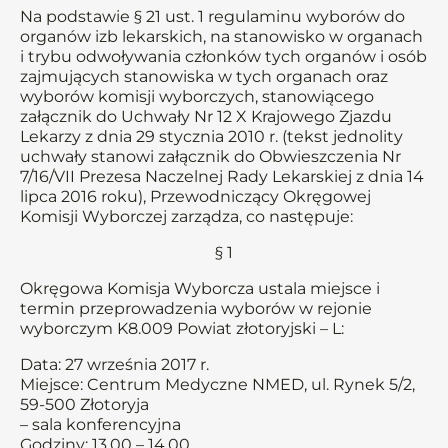
Na podstawie § 21 ust. 1 regulaminu wyborów do
organów izb lekarskich, na stanowisko w organach
i trybu odwoływania członków tych organów i osób
zajmujących stanowiska w tych organach oraz
wyborów komisji wyborczych, stanowiącego
załącznik do Uchwały Nr 12 X Krajowego Zjazdu
Lekarzy z dnia 29 stycznia 2010 r. (tekst jednolity
uchwały stanowi załącznik do Obwieszczenia Nr
7/16/VII Prezesa Naczelnej Rady Lekarskiej z dnia 14
lipca 2016 roku), Przewodniczący Okręgowej
Komisji Wyborczej zarządza, co następuje:
§ 1
Okręgowa Komisja Wyborcza ustala miejsce i
termin przeprowadzenia wyborów w rejonie
wyborczym K8.009 Powiat złotoryjski – L:
Data: 27 września 2017 r.
Miejsce: Centrum Medyczne NMED, ul. Rynek 5/2,
59-500 Złotoryja
– sala konferencyjna
Godziny: 13.00 – 14.00