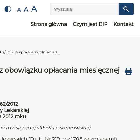
A
A
A
Wyszukaj
Strona główna
Czym jest BIP
Kontakt
2/2012 w sprawie zwolnienia z...
z obowiązku opłacania miesięcznej
62/2012
y Lekarskiej
a 2012 roku
ia miesięcznej składki członkowskiej
 lekarskich (Dz. U. Nr 219 poz.1708 ze zmianami)