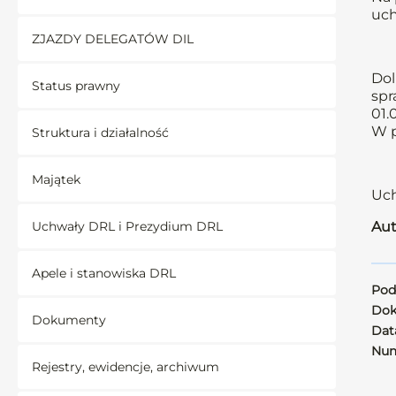
uch
ZJAZDY DELEGATÓW DIL
Dol
Status prawny
spr
01.
W p
Struktura i działalność
Majątek
Uch
Uchwały DRL i Prezydium DRL
Aut
Apele i stanowiska DRL
Pod
Dok
Dokumenty
Data
Num
Rejestry, ewidencje, archiwum