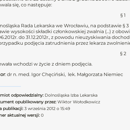
wala się, co następuje:
§ 1
nośląska Rada Lekarska we Wrocławiu, na podstawie § 3 
awie wysokości składki członkowskiej zwalnia (…) z obowi
06.2012r. do 31.12.2012r., z powodu nieuzyskiwania dochod
rzypadku podjęcia zatrudnienia przez lekarza zwolnienie
§ 2
wała wchodzi w życie z dniem podjęcia.
or
: dr n. med. Igor Chęciński, lek. Małgorzata Niemiec
miot odpowiedzialny:
Dolnośląska Izba Lekarska
ument opublikowany przez:
Wiktor Wołodkowicz
 publikacji:
3 września 2012 o 15:49
er aktualnej wersji:
0