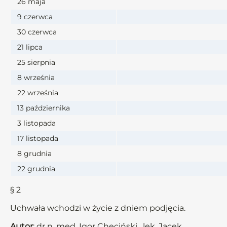
26 maja
9 czerwca
30 czerwca
21 lipca
25 sierpnia
8 września
22 września
13 października
3 listopada
17 listopada
8 grudnia
22 grudnia
§ 2
Uchwała wchodzi w życie z dniem podjęcia.
Autor
: dr n. med. Igor Chęciński, lek. Jacek