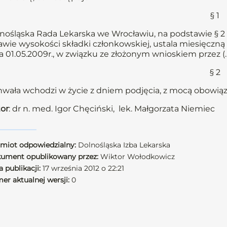
§ 1
nośląska Rada Lekarska we Wrocławiu, na podstawie § 2 u
awie wysokości składki członkowskiej, ustala miesięczn
a 01.05.2009r., w związku ze złożonym wnioskiem przez (
§ 2
wała wchodzi w życie z dniem podjęcia, z mocą obowiązu
or
: dr n. med. Igor Chęciński, lek. Małgorzata Niemiec
miot odpowiedzialny:
Dolnośląska Izba Lekarska
ument opublikowany przez:
Wiktor Wołodkowicz
 publikacji:
17 września 2012 o 22:21
er aktualnej wersji:
0