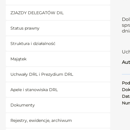
ZJAZDY DELEGATÓW DIL
Dol
spr
Status prawny
dni
Struktura i działalność
Uch
Majątek
Aut
Uchwały DRL i Prezydium DRL
Pod
Apele i stanowiska DRL
Dok
Data
Num
Dokumenty
Rejestry, ewidencje, archiwum