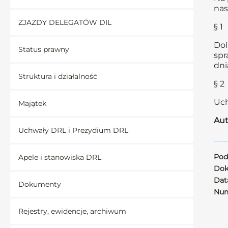
nas
ZJAZDY DELEGATÓW DIL
§ 1
Dol
Status prawny
spr
dni
Struktura i działalność
§ 2
Uch
Majątek
Aut
Uchwały DRL i Prezydium DRL
Pod
Apele i stanowiska DRL
Dok
Data
Dokumenty
Num
Rejestry, ewidencje, archiwum