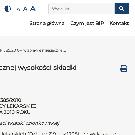
A
A
A
Wyszukaj
Strona główna
Czym jest BIP
Kontakt
85/2010 – w sprawie miesięcznej...
znej wysokości składki
385/2010
DY LEKARSKIEJ
A 2010 ROKU
ci składki członkowskiej
lekarskich (Dz.U. nr 219 poz.1708) uchwala się, co