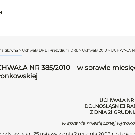
a
na główna
>
Uchwały DRL i Prezydium DRL
>
Uchwały 2010
>
UCHWAŁA NR 3
HWAŁA NR 385/2010 – w sprawie miesięc
łonkowskiej
UCHWAŁA NR 
DOLNOŚLĄSKIEJ RA
Z DNIA 21 GRUDNI
w sprawie miesięcznej wysokoś
podstawie art.25 ustawy z dnia 2 grudnia 2009 r. o izbach 