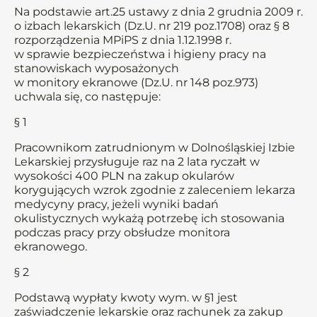
Na podstawie art.25 ustawy z dnia 2 grudnia 2009 r.
o izbach lekarskich (Dz.U. nr 219 poz.1708) oraz § 8
rozporządzenia MPiPS z dnia 1.12.1998 r.
w sprawie bezpieczeństwa i higieny pracy na
stanowiskach wyposażonych
w monitory ekranowe (Dz.U. nr 148 poz.973)
uchwala się, co następuje:
§ 1
Pracownikom zatrudnionym w Dolnośląskiej Izbie
Lekarskiej przysługuje raz na 2 lata ryczałt w
wysokości 400 PLN na zakup okularów
korygujących wzrok zgodnie z zaleceniem lekarza
medycyny pracy, jeżeli wyniki badań
okulistycznych wykażą potrzebę ich stosowania
podczas pracy przy obsłudze monitora
ekranowego.
§ 2
Podstawą wypłaty kwoty wym. w §1 jest
zaświadczenie lekarskie oraz rachunek za zakup