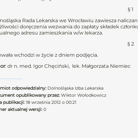
§ 1
nośląska Rada Lekarska we Wrocławiu zawiesza naliczani
liwości doręczenia wezwania do zapłaty składek członkow
ualnego adresu zamieszkania w/w lekarza.
§ 2
wała wchodzi w życie z dniem podjęcia.
or
: dr n. med. Igor Chęciński, lek. Małgorzata Niemiec
miot odpowiedzialny:
Dolnośląska Izba Lekarska
ument opublikowany przez:
Wiktor Wołodkowicz
 publikacji:
18 września 2012 o 00:21
er aktualnej wersji:
0