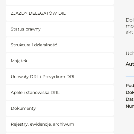
ZJAZDY DELEGATÓW DIL
Dol
moż
Status prawny
akt
Struktura i działalność
Uch
Majątek
Aut
Uchwały DRL i Prezydium DRL
Pod
Apele i stanowiska DRL
Dok
Data
Num
Dokumenty
Rejestry, ewidencje, archiwum