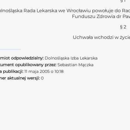
§ 1
lnośląska Rada Lekarska we Wrocławiu powołuje do R
Funduszu Zdrowia dr Pa
§ 2
Uchwała wchodzi w życie
miot odpowiedzialny:
Dolnośląska Izba Lekarska
ument opublikowany przez:
Sebastian Mączka
 publikacji:
11 maja 2005 o 10:18
er aktualnej wersji:
0