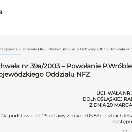
a
na główna
>
Uchwały DRL i Prezydium DRL
>
Uchwały 2003
>
Uchwała nr 3
hwała nr 39a/2003 – Powołanie P.Wróbl
jewódzkiego Oddziału NFZ
UCHWAŁA NR 
DOLNOŚLĄSKIEJ RA
Z DNIA 20 MARC
Na podstawie art.25 ustawy z dnia 17.05.89r. o izbach leka
następu