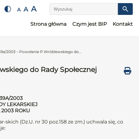
A
A
A
Wyszukaj
Strona główna
Czym jest BIP
Kontakt
9a/2003 – Powołanie P.Wróblewskiego do...
ewskiego do Rady Społecznej
39A/2003
DY LEKARSKIEJ
A 2003 ROKU
r-skich (Dz.U. nr 30 poz.158 ze zm.) uchwala się, co
je: