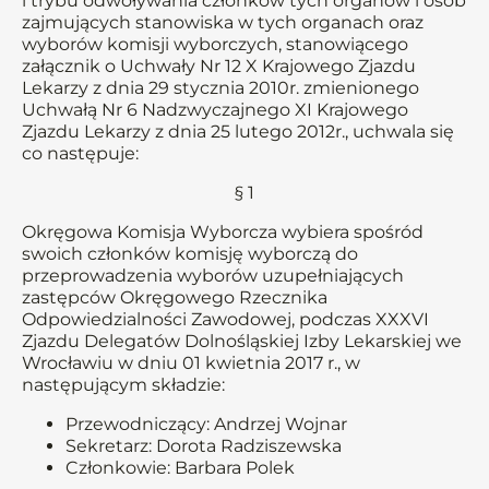
i trybu odwoływania członków tych organów i osób
zajmujących stanowiska w tych organach oraz
wyborów komisji wyborczych, stanowiącego
załącznik o Uchwały Nr 12 X Krajowego Zjazdu
Lekarzy z dnia 29 stycznia 2010r. zmienionego
Uchwałą Nr 6 Nadzwyczajnego XI Krajowego
Zjazdu Lekarzy z dnia 25 lutego 2012r., uchwala się
co następuje:
§ 1
Okręgowa Komisja Wyborcza wybiera spośród
swoich członków komisję wyborczą do
przeprowadzenia wyborów uzupełniających
zastępców Okręgowego Rzecznika
Odpowiedzialności Zawodowej, podczas XXXVI
Zjazdu Delegatów Dolnośląskiej Izby Lekarskiej we
Wrocławiu w dniu 01 kwietnia 2017 r., w
następującym składzie:
Przewodniczący: Andrzej Wojnar
Sekretarz: Dorota Radziszewska
Członkowie: Barbara Polek