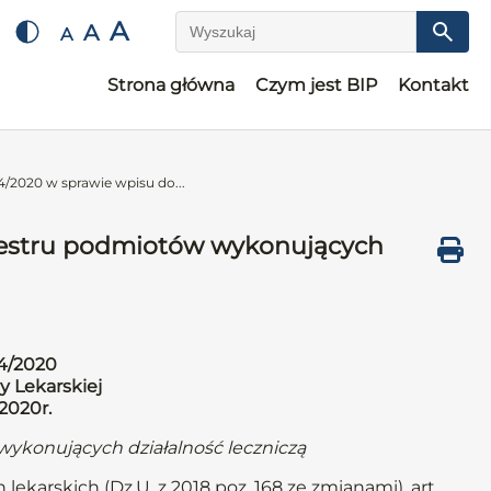
A
A
A
Wyszukaj
Strona główna
Czym jest BIP
Kontakt
/2020 w sprawie wpisu do...
jestru podmiotów wykonujących
4/2020
y Lekarskiej
.2020r.
wykonujących działalność leczniczą
 lekarskich (Dz.U. z 2018 poz. 168 ze zmianami), art.