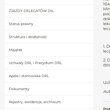
104
Min
ZJAZDY DELEGATÓW DIL
pod
dok
lek
Status prawny
lec
Struktura i działalność
1. 
Majątek
lec
2. 
Uchwały DRL i Prezydium DRL
dzi
Apele i stanowiska DRL
Uch
Dokumenty
Aut
Rejestry, ewidencje, archiwum
Pod