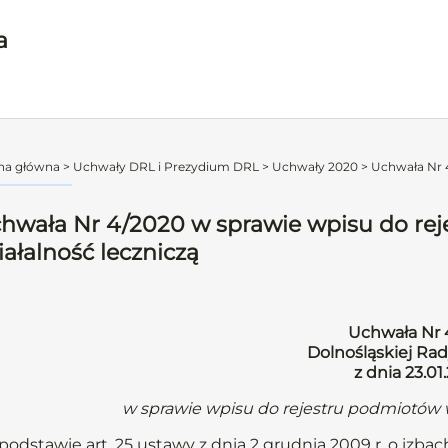
a
na główna
>
Uchwały DRL i Prezydium DRL
>
Uchwały 2020
>
Uchwała Nr 4
hwała Nr 4/2020 w sprawie wpisu do re
iałalność leczniczą
Uchwała Nr 
Dolnośląskiej Rad
z dnia 23.01
w sprawie wpisu do rejestru podmiotów 
podstawie art. 25 ustawy z dnia 2 grudnia 2009 r. o izbach