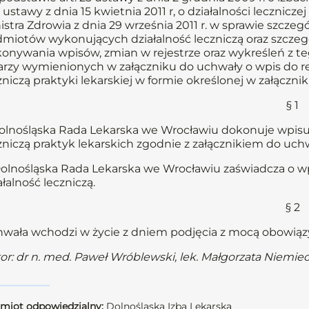
 ustawy z dnia 15 kwietnia 2011 r, o działalności lecznicze
istra Zdrowia z dnia 29 września 2011 r. w sprawie szcz
miotów wykonujących działalność leczniczą oraz szcz
onywania wpisów, zmian w rejestrze oraz wykreśleń z te
arzy wymienionych w załączniku do uchwały o wpis do 
zniczą praktyki lekarskiej w formie określonej w załączni
§ 1
Dolnośląska Rada Lekarska we Wrocławiu dokonuje wpis
zniczą praktyk lekarskich zgodnie z załącznikiem do uchw
Dolnośląska Rada Lekarska we Wrocławiu zaświadcza o 
ałalność leczniczą.
§ 2
wała wchodzi w życie z dniem podjęcia z mocą obowiązyw
or: dr n. med. Paweł Wróblewski, lek. Małgorzata Niemie
miot odpowiedzialny:
Dolnośląska Izba Lekarska