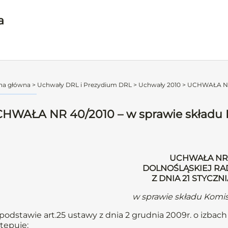
a
na główna
>
Uchwały DRL i Prezydium DRL
>
Uchwały 2010
>
UCHWAŁA NR 4
HWAŁA NR 40/2010 – w sprawie składu K
UCHWAŁA NR 
DOLNOŚLĄSKIEJ RA
Z DNIA 21 STYCZN
w sprawie składu Komis
podstawie art.25 ustawy z dnia 2 grudnia 2009r. o izbach l
tępuje: