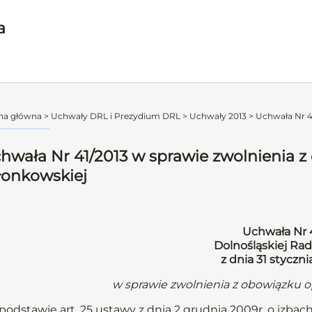
a
na główna
>
Uchwały DRL i Prezydium DRL
>
Uchwały 2013
>
Uchwała Nr 41
hwała Nr 41/2013 w sprawie zwolnienia z
łonkowskiej
Uchwała Nr 
Dolnośląskiej Rad
z dnia 31 styczni
w sprawie zwolnienia z obowiązku o
podstawie art. 25 ustawy z dnia 2 grudnia 2009r. o izbach