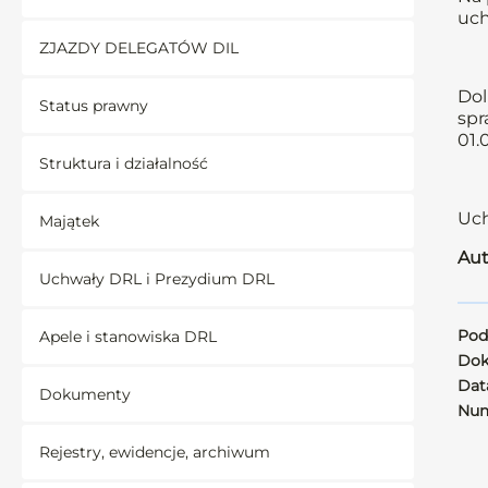
uch
ZJAZDY DELEGATÓW DIL
Dol
Status prawny
spr
01.
Struktura i działalność
Uch
Majątek
Aut
Uchwały DRL i Prezydium DRL
Pod
Apele i stanowiska DRL
Dok
Data
Dokumenty
Num
Rejestry, ewidencje, archiwum