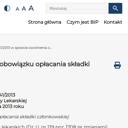
A
A
A
Wyszukaj
Strona główna
Czym jest BIP
Kontakt
/2013 w sprawie zwolnienia z...
 obowiązku opłacania składki
41/2013
y Lekarskiej
a 2013 roku
płacania składki członkowskiej
 lekarskich (Dz. U. nr 219 poz. 1708 ze zmianami)