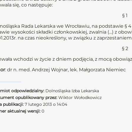
wala się, co następuje:
§ 1
nośląska Rada Lekarska we Wrocławiu, na podstawie § 4 u
awie wysokości składki członkowskiej, zwalnia (…) z obow
01.2013r. na czas nieokreślony, w związku z zaprzestan
§ 2
wała wchodzi w życie z dniem podjęcia, z mocą obowiązuj
or
: dr n. med. Andrzej Wojnar, lek. Małgorzata Niemiec
miot odpowiedzialny:
Dolnośląska Izba Lekarska
ument opublikowany przez:
Wiktor Wołodkowicz
 publikacji:
7 lutego 2013 o 14:04
er aktualnej wersji:
0