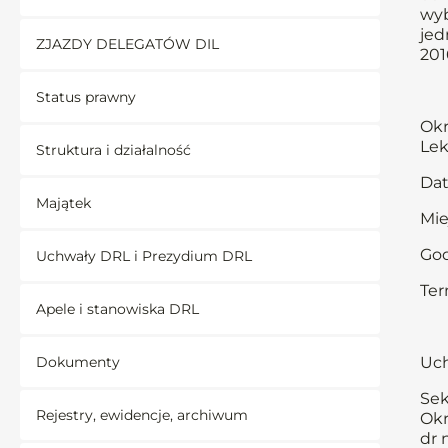
wyb
jed
ZJAZDY DELEGATÓW DIL
201
Status prawny
Okr
Lek
Struktura i działalność
Dat
Majątek
Mie
God
Uchwały DRL i Prezydium DRL
Ter
Apele i stanowiska DRL
Dokumenty
Uch
Sek
Rejestry, ewidencje, archiwum
Okr
dr 