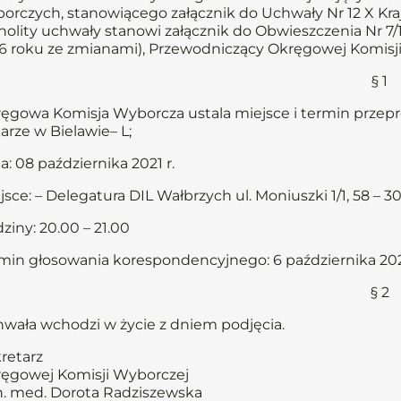
orczych, stanowiącego załącznik do Uchwały Nr 12 X Kraj
nolity uchwały stanowi załącznik do Obwieszczenia Nr 7/16
6 roku ze zmianami), Przewodniczący Okręgowej Komisji
§ 1
ęgowa Komisja Wyborcza ustala miejsce i termin prze
arze w Bielawie– L;
a: 08 października 2021 r.
jsce: – Delegatura DIL Wałbrzych ul. Moniuszki 1/1, 58 –
ziny: 20.00 – 21.00
min głosowania korespondencyjnego: 6 października 2021
§ 2
wała wchodzi w życie z dniem podjęcia.
retarz
ęgowej Komisji Wyborczej
n. med. Dorota Radziszewska