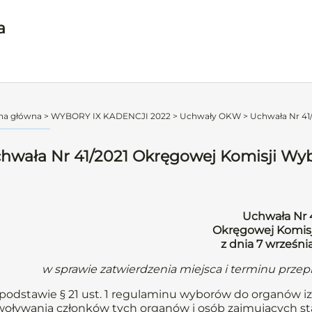
a
na główna
>
WYBORY IX KADENCJI 2022
>
Uchwały OKW
>
Uchwała Nr 41/
hwała Nr 41/2021 Okręgowej Komisji Wybo
Uchwała Nr 
Okręgowej Komisj
z dnia 7 wrześni
w sprawie zatwierdzenia miejsca i terminu prz
podstawie § 21 ust. 1 regulaminu wyborów do organów iz
oływania członków tych organów i osób zajmujących st