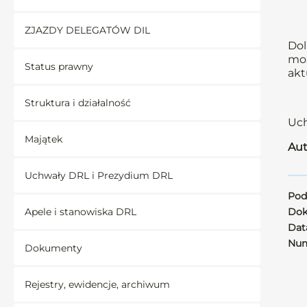
ZJAZDY DELEGATÓW DIL
Dol
moż
Status prawny
akt
Struktura i działalność
Uch
Majątek
Aut
Uchwały DRL i Prezydium DRL
Pod
Apele i stanowiska DRL
Dok
Data
Num
Dokumenty
Rejestry, ewidencje, archiwum