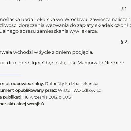
§ 1
nośląska Rada Lekarska we Wrocławiu zawiesza naliczani
liwości doręczenia wezwania do zapłaty składek członkow
ualnego adresu zamieszkania w/w lekarza.
§ 2
wała wchodzi w życie z dniem podjęcia.
or
: dr n. med. Igor Chęciński, lek. Małgorzata Niemiec
miot odpowiedzialny:
Dolnośląska Izba Lekarska
ument opublikowany przez:
Wiktor Wołodkowicz
 publikacji:
18 września 2012 o 00:51
er aktualnej wersji:
0