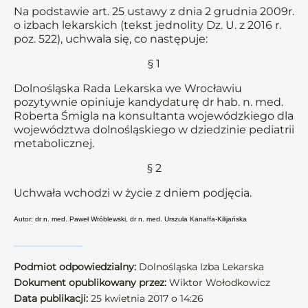
Na podstawie art. 25 ustawy z dnia 2 grudnia 2009r.
o izbach lekarskich (tekst jednolity Dz. U. z 2016 r.
poz. 522), uchwala się, co następuje:
§ 1
Dolnośląska Rada Lekarska we Wrocławiu
pozytywnie opiniuje kandydaturę dr hab. n. med.
Roberta Śmigla na konsultanta wojewódzkiego dla
województwa dolnośląskiego w dziedzinie pediatrii
metabolicznej.
§ 2
Uchwała wchodzi w życie z dniem podjęcia.
Autor: dr n. med. Paweł Wróblewski, dr n. med. Urszula Kanaffa-Kilijańska
Podmiot odpowiedzialny:
Dolnośląska Izba Lekarska
Dokument opublikowany przez:
Wiktor Wołodkowicz
Data publikacji:
25 kwietnia 2017 o 14:26