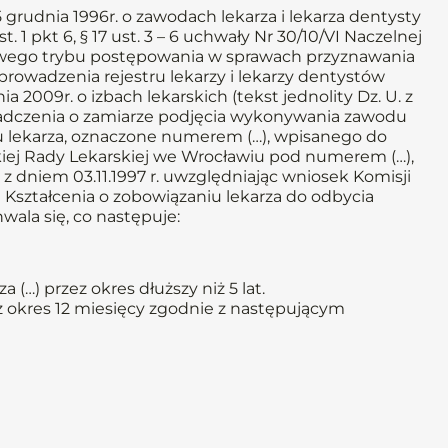
a 5 grudnia 1996r. o zawodach lekarza i lekarza dentysty
st. 1 pkt 6, § 17 ust. 3 – 6 uchwały Nr 30/10/VI Naczelnej
łowego trybu postępowania w sprawach przyznawania
rowadzenia rejestru lekarzy i lekarzy dentystów
ia 2009r. o izbach lekarskich (tekst jednolity Dz. U. z
wiadczenia o zamiarze podjęcia wykonywania zawodu
u lekarza, oznaczone numerem (…), wpisanego do
kiej Rady Lekarskiej we Wrocławiu pod numerem (…),
z dniem 03.11.1997 r. uwzględniając wniosek Komisji
ji Kształcenia o zobowiązaniu lekarza do odbycia
ala się, co następuje:
(…) przez okres dłuższy niż 5 lat.
ez okres 12 miesięcy zgodnie z następującym