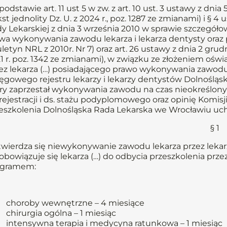
podstawie art. 11 ust 5 w zw. z art. 10 ust. 3 ustawy z dni
kst jednolity Dz. U. z 2024 r., poz. 1287 ze zmianami) i § 4 u
y Lekarskiej z dnia 3 września 2010 w sprawie szczegó
wa wykonywania zawodu lekarza i lekarza dentysty oraz p
uletyn NRL z 2010r. Nr 7) oraz art. 26 ustawy z dnia 2 grudn
1 r. poz. 1342 ze zmianami), w związku ze złożeniem oś
ez lekarza (…) posiadającego prawo wykonywania zawod
ęgowego rejestru lekarzy i lekarzy dentystów Dolnośląs
ry zaprzestał wykonywania zawodu na czas nieokreślony 
 rejestracji i ds. stażu podyplomowego oraz opinię Komis
eszkolenia Dolnośląska Rada Lekarska we Wrocławiu uchw
§ 1
Stwierdza się niewykonywanie zawodu lekarza przez lekarza 
Zobowiązuje się lekarza (…) do odbycia przeszkolenia prz
ogramem:
choroby wewnętrzne – 4 miesiące
chirurgia ogólna – 1 miesiąc
intensywna terapia i medycyna ratunkowa – 1 miesiąc