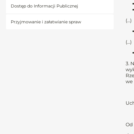
Dostęp do Informacji Publicznej
(…)
Przyjmowanie i załatwianie spraw
(…)
3. 
wyk
Rze
we 
Uch
Od 