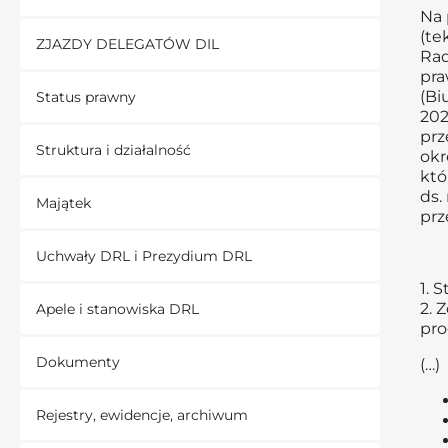
Na 
(te
ZJAZDY DELEGATÓW DIL
Rad
pra
(Bi
Status prawny
202
prz
Struktura i działalność
okr
któ
ds.
Majątek
prz
Uchwały DRL i Prezydium DRL
1. 
2. 
Apele i stanowiska DRL
pr
Dokumenty
(…)
Rejestry, ewidencje, archiwum