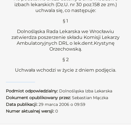
izbach lekarskich (Dz.U. nr 30 poz.158 ze zm.)
uchwala się, co następuje:
§ 1
Dolnośląska Rada Lekarska we Wrocławiu
zatwierdza poszerzenie składu Komisji Lekarzy
Ambulatoryjnych DRL o lek.dent.Krystynę
Orzechowską.
§ 2
Uchwała wchodzi w życie z dniem podjęcia.
Podmiot odpowiedzialny:
Dolnośląska Izba Lekarska
Dokument opublikowany przez:
Sebastian Mączka
Data publikacji:
29 marca 2006 o 09:59
Numer aktualnej wersji:
0