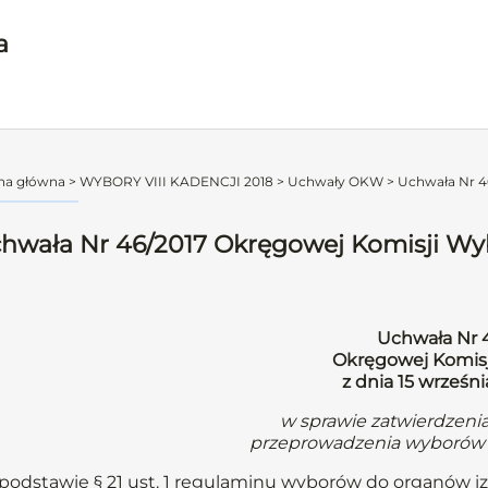
a
na główna
>
WYBORY VIII KADENCJI 2018
>
Uchwały OKW
>
Uchwała Nr 46
hwała Nr 46/2017 Okręgowej Komisji Wybo
Uchwała Nr 
Okręgowej Komisj
z dnia 15 wrześni
w sprawie zatwierdzenia
przeprowadzenia wyborów 
podstawie § 21 ust. 1 regulaminu wyborów do organów iz