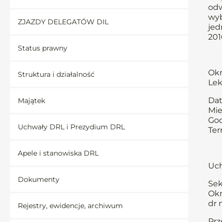
odw
wyb
ZJAZDY DELEGATÓW DIL
jed
201
Status prawny
Okr
Struktura i działalność
Lek
Dat
Majątek
Mie
God
Uchwały DRL i Prezydium DRL
Ter
Apele i stanowiska DRL
Uch
Dokumenty
Sek
Okr
dr 
Rejestry, ewidencje, archiwum
Prz