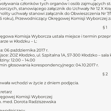
oływania członków tych organów i osób zajmujących st
orczych, stanowiącego załącznik do Uchwały Nr 12 X Kraj
nolity uchwały stanowi załącznik do Obwieszczenia Nr 7/16
6 roku), Przewodniczący Okręgowej Komisji Wyborczej z
§ 1
ęgowa Komisja Wyborcza ustala miejsce i termin prze
arze w Kłodzku – L:
a: 06 października 2017 r.
jsce: ZOZ Kłodzko, ul. Szpitalna 1A, 57-300 Kłodzko – sal
ziny: 12.00 – 14.00
min głosowania korespondencyjnego: 04.10.2017 r.
§ 2
wała wchodzi w życie z dniem podjęcia.
retarz
ęgowej Komisji Wyborczej
n. med. Dorota Radziszewska
ewodniczący