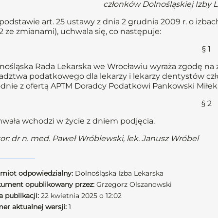
członków Dolnośląskiej Izby 
podstawie art. 25 ustawy z dnia 2 grudnia 2009 r. o izbach 
2 ze zmianami), uchwala się, co następuje:
§ 1
nośląska Rada Lekarska we Wrocławiu wyraża zgodę na 
adztwa podatkowego dla lekarzy i lekarzy dentystów czł
dnie z ofertą APTM Doradcy Podatkowi Pankowski Miłek 
§ 2
wała wchodzi w życie z dniem podjęcia.
or: dr n. med. Paweł Wróblewski, lek. Janusz Wróbel
miot odpowiedzialny:
Dolnośląska Izba Lekarska
ument opublikowany przez:
Grzegorz Olszanowski
 publikacji:
22 kwietnia 2025 o 12:02
er aktualnej wersji:
1