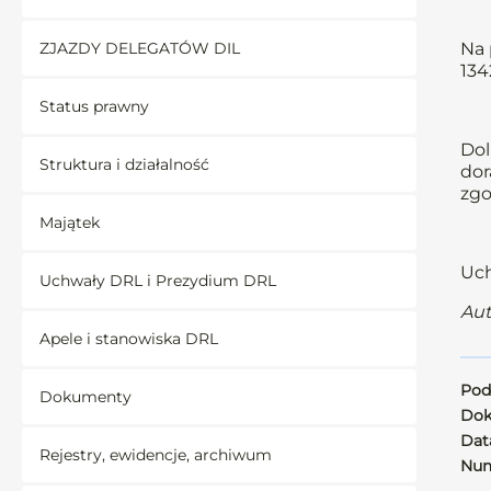
ZJAZDY DELEGATÓW DIL
Na 
134
Status prawny
Dol
Struktura i działalność
dor
zgo
Majątek
Uch
Uchwały DRL i Prezydium DRL
Aut
Apele i stanowiska DRL
Pod
Dokumenty
Dok
Data
Rejestry, ewidencje, archiwum
Num