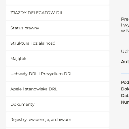
ZJAZDY DELEGATÓW DIL
Pre
i w
Status prawny
w N
Struktura i działalność
Uch
Majątek
Aut
Uchwały DRL i Prezydium DRL
Pod
Apele i stanowiska DRL
Dok
Data
Num
Dokumenty
Rejestry, ewidencje, archiwum