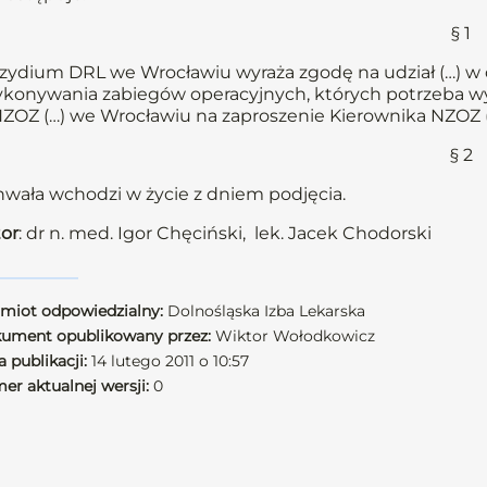
§ 1
zydium DRL we Wrocławiu wyraża zgodę na udział (…) w dn
ykonywania zabiegów operacyjnych, których potrzeba w
ZOZ (…) we Wrocławiu na zaproszenie Kierownika NZOZ (
§ 2
wała wchodzi w życie z dniem podjęcia.
or
: dr n. med. Igor Chęciński, lek. Jacek Chodorski
miot odpowiedzialny:
Dolnośląska Izba Lekarska
ument opublikowany przez:
Wiktor Wołodkowicz
 publikacji:
14 lutego 2011 o 10:57
er aktualnej wersji:
0