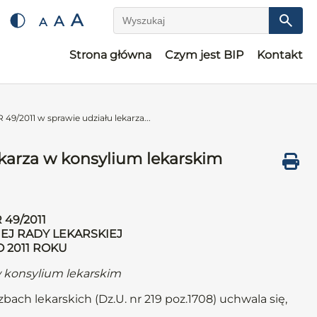
A
A
A
Wyszukaj
Strona główna
Czym jest BIP
Kontakt
/2011 w sprawie udziału lekarza...
karza w konsylium lekarskim
49/2011
EJ RADY LEKARSKIEJ
O 2011 ROKU
w konsylium lekarskim
zbach lekarskich (Dz.U. nr 219 poz.1708) uchwala się,