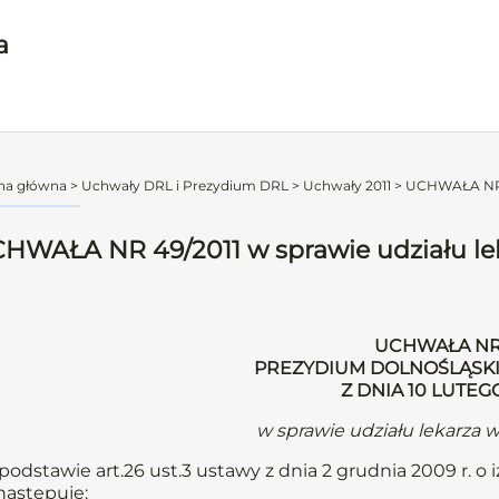
a
na główna
>
Uchwały DRL i Prezydium DRL
>
Uchwały 2011
>
UCHWAŁA NR 49
HWAŁA NR 49/2011 w sprawie udziału le
UCHWAŁA NR 
PREZYDIUM DOLNOŚLĄSKI
Z DNIA 10 LUTEG
w sprawie udziału lekarza 
podstawie art.26 ust.3 ustawy z dnia 2 grudnia 2009 r. o i
następuje: