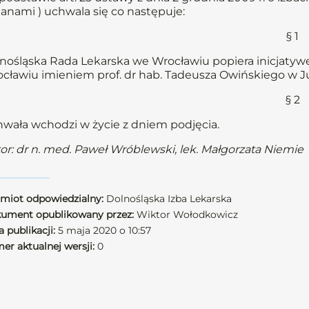
anami ) uchwala się co następuje:
§ 1
nośląska Rada Lekarska we Wrocławiu popiera inicjatywę
cławiu imieniem prof. dr hab. Tadeusza Owińskiego w
§ 2
wała wchodzi w życie z dniem podjęcia.
or: dr n. med. Paweł Wróblewski, lek. Małgorzata Niemie
miot odpowiedzialny:
Dolnośląska Izba Lekarska
ument opublikowany przez:
Wiktor Wołodkowicz
 publikacji:
5 maja 2020 o 10:57
er aktualnej wersji:
0