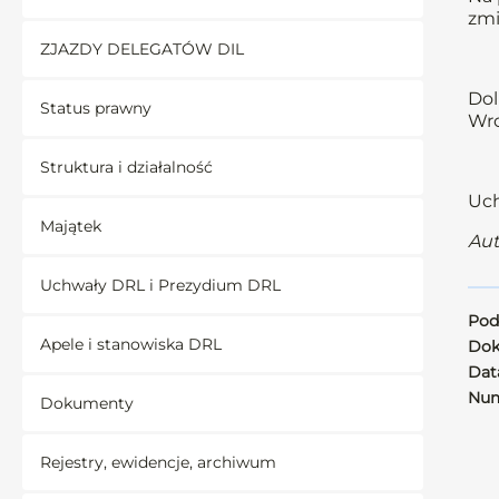
zmi
ZJAZDY DELEGATÓW DIL
Dol
Status prawny
Wro
Struktura i działalność
Uch
Majątek
Aut
Uchwały DRL i Prezydium DRL
Pod
Apele i stanowiska DRL
Dok
Data
Num
Dokumenty
Rejestry, ewidencje, archiwum