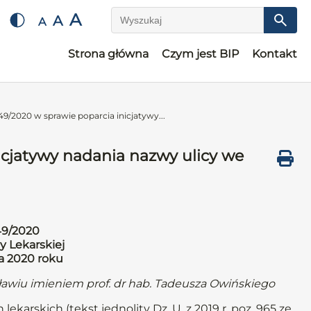
A
A
A
Wyszukaj
Strona główna
Czym jest BIP
Kontakt
9/2020 w sprawie poparcia inicjatywy...
icjatywy nadania nazwy ulicy we
49/2020
y Lekarskiej
ia 2020 roku
ławiu imieniem prof. dr hab. Tadeusza Owińskiego
lekarskich (tekst jednolity Dz. U. z 2019 r. poz. 965 ze