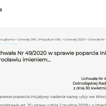
a
na główna
>
Uchwały DRL i Prezydium DRL
>
Uchwały 2020
>
Uchwała Nr 4
hwała Nr 49/2020 w sprawie poparcia in
ocławiu imieniem…
Uchwała Nr 
Dolnośląskiej Rad
z dnia 30 kwietn
prawie poparcia inicjatywy nadania nazwy ulicy we Wroc
podstawie art. 25 ustawy z dnia 2 grudnia 2009 r. o izbach 