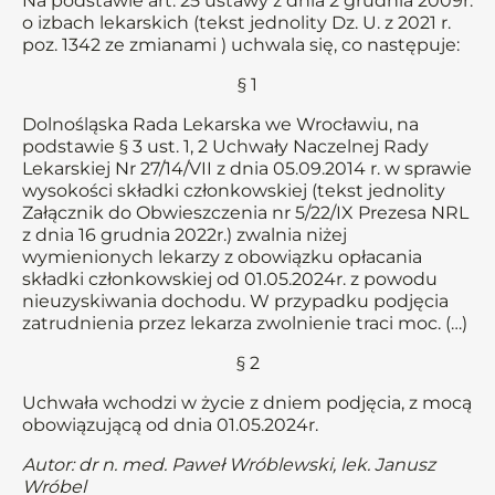
Na podstawie art. 25 ustawy z dnia 2 grudnia 2009r.
o izbach lekarskich (tekst jednolity Dz. U. z 2021 r.
poz. 1342 ze zmianami ) uchwala się, co następuje:
§ 1
Dolnośląska Rada Lekarska we Wrocławiu, na
podstawie § 3 ust. 1, 2 Uchwały Naczelnej Rady
Lekarskiej Nr 27/14/VII z dnia 05.09.2014 r. w sprawie
wysokości składki członkowskiej (tekst jednolity
Załącznik do Obwieszczenia nr 5/22/IX Prezesa NRL
z dnia 16 grudnia 2022r.) zwalnia niżej
wymienionych lekarzy z obowiązku opłacania
składki członkowskiej od 01.05.2024r. z powodu
nieuzyskiwania dochodu. W przypadku podjęcia
zatrudnienia przez lekarza zwolnienie traci moc. (…)
§ 2
Uchwała wchodzi w życie z dniem podjęcia, z mocą
obowiązującą od dnia 01.05.2024r.
Autor: dr n. med. Paweł Wróblewski, lek. Janusz
Wróbel