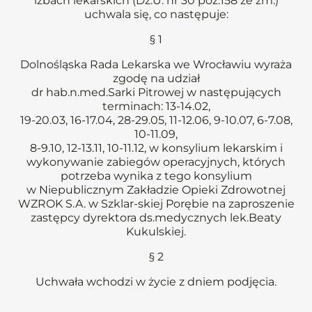
izbach lekarskich (Dz.U. nr 30 poz.158 ze zm.)
uchwala się, co następuje:
§ 1
Dolnośląska Rada Lekarska we Wrocławiu wyraża
zgodę na udział
dr hab.n.med.Sarki Pitrowej w następujących
terminach: 13-14.02,
19-20.03, 16-17.04, 28-29.05, 11-12.06, 9-10.07, 6-7.08,
10-11.09,
8-9.10, 12-13.11, 10-11.12, w konsylium lekarskim i
wykonywanie zabiegów operacyjnych, których
potrzeba wynika z tego konsylium
w Niepublicznym Zakładzie Opieki Zdrowotnej
WZROK S.A. w Szklar-skiej Porębie na zaproszenie
zastępcy dyrektora ds.medycznych lek.Beaty
Kukulskiej.
§ 2
Uchwała wchodzi w życie z dniem podjęcia.