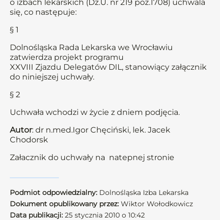
o izbach lekarskich (Dz.U. nr 219 poz.1708) uchwala
się, co następuje:
§ 1
Dolnośląska Rada Lekarska we Wrocławiu
zatwierdza projekt programu
XXVIII Zjazdu Delegatów DIL, stanowiący załącznik
do niniejszej uchwały.
§ 2
Uchwała wchodzi w życie z dniem podjęcia.
Autor
: dr n.med.Igor Chęciński, lek. Jacek
Chodorsk
Załacznik do uchwały na natepnej stronie
Podmiot odpowiedzialny:
Dolnośląska Izba Lekarska
Dokument opublikowany przez:
Wiktor Wołodkowicz
Data publikacji:
25 stycznia 2010 o 10:42