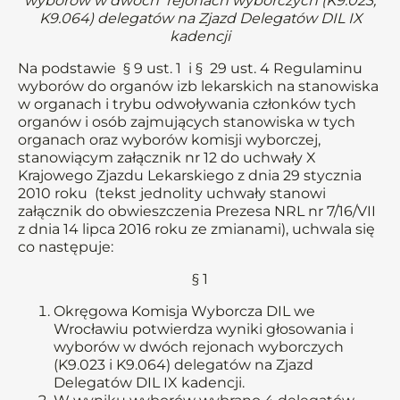
wyborów w dwóch rejonach wyborczych (K9.023,
K9.064) delegatów na Zjazd Delegatów DIL IX
kadencji
Na podstawie § 9 ust. 1 i § 29 ust. 4 Regulaminu
wyborów do organów izb lekarskich na stanowiska
w organach i trybu odwoływania członków tych
organów i osób zajmujących stanowiska w tych
organach oraz wyborów komisji wyborczej,
stanowiącym załącznik nr 12 do uchwały X
Krajowego Zjazdu Lekarskiego z dnia 29 stycznia
2010 roku (tekst jednolity uchwały stanowi
załącznik do obwieszczenia Prezesa NRL nr 7/16/VII
z dnia 14 lipca 2016 roku ze zmianami), uchwala się
co następuje:
§ 1
Okręgowa Komisja Wyborcza DIL we
Wrocławiu potwierdza wyniki głosowania i
wyborów w dwóch rejonach wyborczych
(K9.023 i K9.064) delegatów na Zjazd
Delegatów DIL IX kadencji.