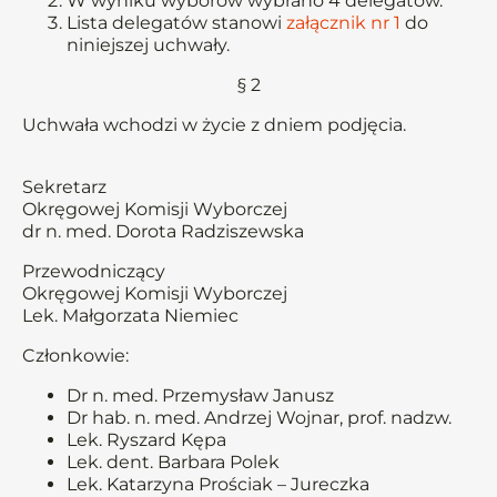
W wyniku wyborów wybrano 4 delegatów.
Lista delegatów stanowi
załącznik nr 1
do
niniejszej uchwały.
§ 2
Uchwała wchodzi w życie z dniem podjęcia.
Sekretarz
Okręgowej Komisji Wyborczej
dr n. med. Dorota Radziszewska
Przewodniczący
Okręgowej Komisji Wyborczej
Lek. Małgorzata Niemiec
Członkowie:
Dr n. med. Przemysław Janusz
Dr hab. n. med. Andrzej Wojnar, prof. nadzw.
Lek. Ryszard Kępa
Lek. dent. Barbara Polek
Lek. Katarzyna Prościak – Jureczka