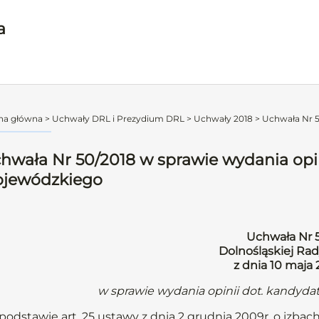
a
na główna
>
Uchwały DRL i Prezydium DRL
>
Uchwały 2018
>
Uchwała Nr 50
hwała Nr 50/2018 w sprawie wydania opin
jewódzkiego
Uchwała Nr 
Dolnośląskiej Rad
z dnia 10 maja 
w sprawie wydania opinii dot. kandyd
podstawie art. 25 ustawy z dnia 2 grudnia 2009r. o izbach l