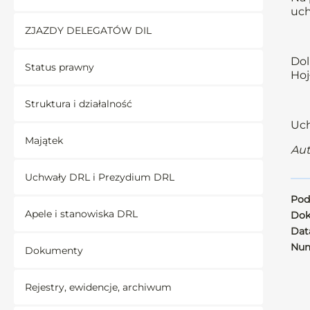
uch
ZJAZDY DELEGATÓW DIL
Dol
Status prawny
Hoj
Struktura i działalność
Uch
Majątek
Aut
Uchwały DRL i Prezydium DRL
Pod
Apele i stanowiska DRL
Dok
Data
Num
Dokumenty
Rejestry, ewidencje, archiwum