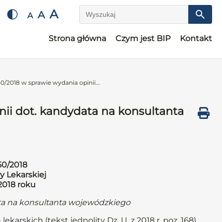
A
A
A
Wyszukaj
Strona główna
Czym jest BIP
Kontakt
/2018 w sprawie wydania opinii...
ii dot. kandydata na konsultanta
50/2018
y Lekarskiej
2018 roku
ata na konsultanta wojewódzkiego
ekarskich (tekst jednolity Dz. U. z 2018 r. poz. 168)