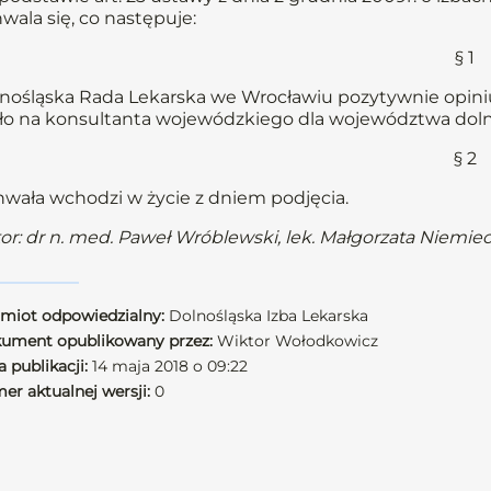
wala się, co następuje:
§ 1
nośląska Rada Lekarska we Wrocławiu pozytywnie opiniuj
ło na konsultanta wojewódzkiego dla województwa dolnoś
§ 2
wała wchodzi w życie z dniem podjęcia.
or: dr n. med. Paweł Wróblewski, lek. Małgorzata Niemie
miot odpowiedzialny:
Dolnośląska Izba Lekarska
ument opublikowany przez:
Wiktor Wołodkowicz
 publikacji:
14 maja 2018 o 09:22
er aktualnej wersji:
0