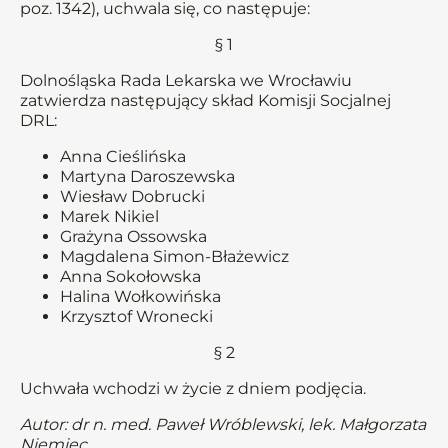
poz. 1342), uchwala się, co następuje:
§ 1
Dolnośląska Rada Lekarska we Wrocławiu
zatwierdza następujący skład Komisji Socjalnej
DRL:
Anna Cieślińska
Martyna Daroszewska
Wiesław Dobrucki
Marek Nikiel
Grażyna Ossowska
Magdalena Simon-Błażewicz
Anna Sokołowska
Halina Wołkowińska
Krzysztof Wronecki
§ 2
Uchwała wchodzi w życie z dniem podjęcia.
Autor: dr n. med. Paweł Wróblewski, lek. Małgorzata
Niemiec