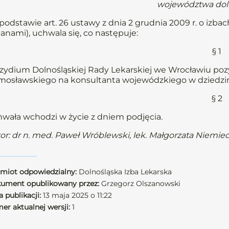
województwa dol
podstawie art. 26 ustawy z dnia 2 grudnia 2009 r. o izbach 
anami), uchwala się, co następuje:
§ 1
zydium Dolnośląskiej Rady Lekarskiej we Wrocławiu poz
osławskiego na konsultanta wojewódzkiego w dziedzinie
§ 2
wała wchodzi w życie z dniem podjęcia.
or: dr n. med. Paweł Wróblewski, lek. Małgorzata Niemie
miot odpowiedzialny:
Dolnośląska Izba Lekarska
ument opublikowany przez:
Grzegorz Olszanowski
 publikacji:
13 maja 2025 o 11:22
er aktualnej wersji:
1