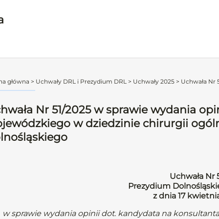
a
na główna
>
Uchwały DRL i Prezydium DRL
>
Uchwały 2025
>
Uchwała Nr 5
hwała Nr 51/2025 w sprawie wydania opin
jewódzkiego w dziedzinie chirurgii ogó
lnośląskiego
Uchwała Nr 
Prezydium Dolnośląskie
z dnia 17 kwietni
w sprawie wydania opinii dot. kandydata na konsultanta