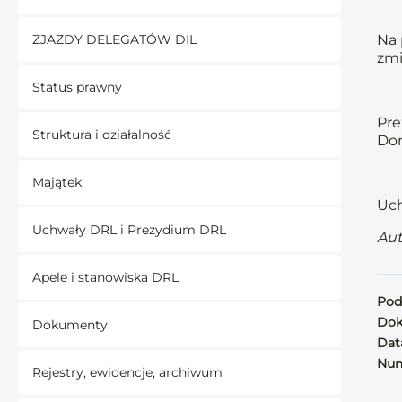
ZJAZDY DELEGATÓW DIL
Na 
zmi
Status prawny
Pre
Struktura i działalność
Dom
Majątek
Uch
Uchwały DRL i Prezydium DRL
Aut
Apele i stanowiska DRL
Pod
Dok
Dokumenty
Data
Num
Rejestry, ewidencje, archiwum