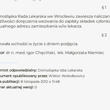
§ 1
nośląska Rada Lekarska we Wrocławiu zawiesza naliczani
liwości doręczenia wezwania do zapłaty składek członkow
ualnego adresu zamieszkania w/w lekarza.
§ 2
wała wchodzi w życie z dniem podjęcia.
or
: dr n. med. Igor Chęciński, lek. Małgorzata Niemiec
miot odpowiedzialny:
Dolnośląska Izba Lekarska
ument opublikowany przez:
Wiktor Wołodkowicz
 publikacji:
8 listopada 2012 o 11:48
er aktualnej wersji:
0