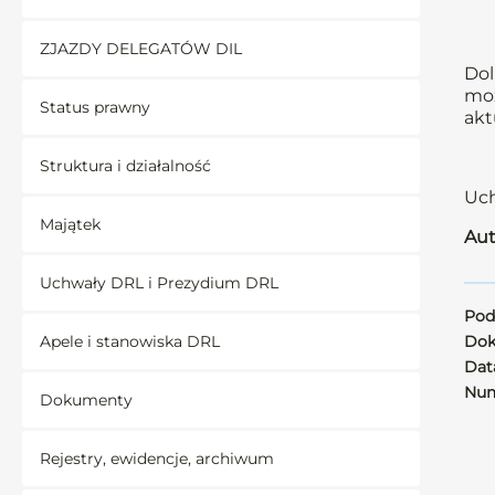
ZJAZDY DELEGATÓW DIL
Dol
moż
Status prawny
akt
Struktura i działalność
Uch
Majątek
Aut
Uchwały DRL i Prezydium DRL
Pod
Apele i stanowiska DRL
Dok
Data
Num
Dokumenty
Rejestry, ewidencje, archiwum