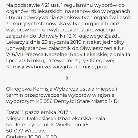
Na podstawie § 21 ust. 1 regulaminu wyborów do
organów izb lekarskich, na stanowisko w organach
i trybu odwoływania członków tych organów i osób
zajmujących stanowiska w tych organach oraz
wyborów komisji wyborczych, stanowiącego
załącznik do Uchwały Nr 12 X Krajowego Zjazdu
Lekarzy z dnia 29 stycznia 2010 r. (tekst jednolity
uchwały stanowi załącznik do Obwieszczenia Nr
7/16/VII Prezesa Naczelnej Rady Lekarskiej z dnia 14
lipca 2016 roku), Przewodniczący Okręgowej
Komisji Wyborczej zarządza, co następuje:
§ 1
Okręgowa Komisja Wyborcza ustala miejsce i
termin przeprowadzenia wyborów w rejonie
wyborczym K8.056 Dentyści Stare Miasto 1- D:
Data: 11 października 2017 r.
Miejsce: Dolnośląska Izba Lekarska – sala
konferencyjna, ul. K. Wielkiego 45,
50-077 Wrocław
Godziny: 10.00 – 11.30