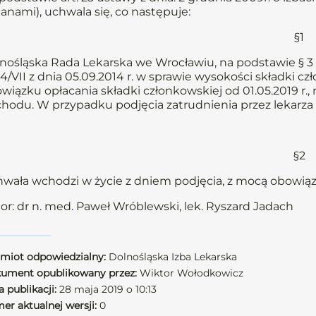
anami), uchwala się, co następuje:
§1
nośląska Rada Lekarska we Wrocławiu, na podstawie § 3 u
14/VII z dnia 05.09.2014 r. w sprawie wysokości składki c
wiązku opłacania składki członkowskiej od 01.05.2019 r.,
hodu. W przypadku podjęcia zatrudnienia przez lekarza 
§2
wała wchodzi w życie z dniem podjęcia, z mocą obowiązuj
or: dr n. med. Paweł Wróblewski, lek. Ryszard Jadach
miot odpowiedzialny:
Dolnośląska Izba Lekarska
ument opublikowany przez:
Wiktor Wołodkowicz
 publikacji:
28 maja 2019 o 10:13
er aktualnej wersji:
0