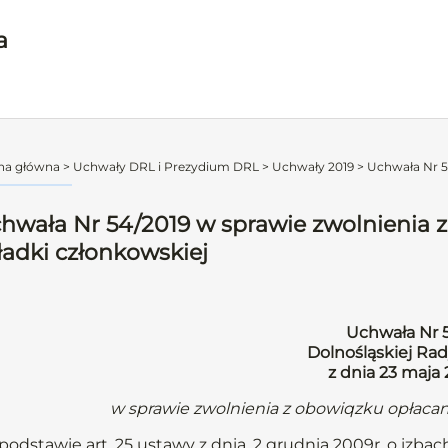
a
na główna
>
Uchwały DRL i Prezydium DRL
>
Uchwały 2019
>
Uchwała Nr 54
hwała Nr 54/2019 w sprawie zwolnienia 
ładki członkowskiej
Uchwała Nr 
Dolnośląskiej Rad
z dnia 23 maja
w sprawie zwolnienia z obowiqzku opłacan
podstawie art. 25 ustawy z dnia. 2 grudnia 2009r. o izbach 