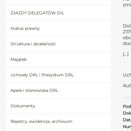
zmi
ZJAZDY DELEGATÓW DIL
Dol
Status prawny
27/
obo
doc
Struktura i działalność
(…)
Majątek
Uchwały DRL i Prezydium DRL
Uch
Aut
Apele i stanowiska DRL
Dokumenty
Pod
Dok
Data
Rejestry, ewidencje, archiwum
Num