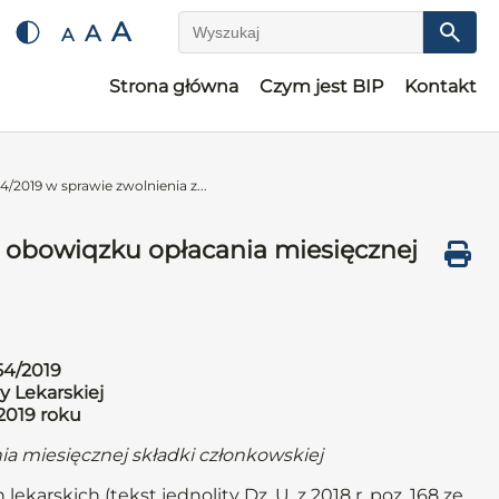
A
A
A
Wyszukaj
Strona główna
Czym jest BIP
Kontakt
/2019 w sprawie zwolnienia z...
z obowiqzku opłacania miesięcznej
54/2019
y Lekarskiej
 2019 roku
ia miesięcznej składki członkowskiej
lekarskich (tekst jednolity Dz. U. z 2018 r. poz. 168 ze