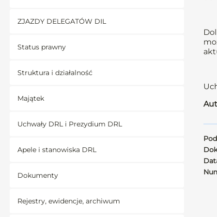
ZJAZDY DELEGATÓW DIL
Dol
moż
Status prawny
akt
Struktura i działalność
Uch
Majątek
Aut
Uchwały DRL i Prezydium DRL
Pod
Apele i stanowiska DRL
Dok
Data
Num
Dokumenty
Rejestry, ewidencje, archiwum