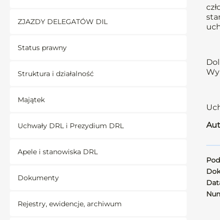
czł
sta
ZJAZDY DELEGATÓW DIL
uch
Status prawny
Dol
Wyb
Struktura i działalność
Majątek
Uch
Aut
Uchwały DRL i Prezydium DRL
Apele i stanowiska DRL
Pod
Dok
Dokumenty
Data
Num
Rejestry, ewidencje, archiwum