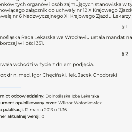
onków tych organów i osób zajmujących stanowiska w t
nowiącego załącznik do uchwały nr 12 X Krajowego Zjazdu
walą nr 6 Nadzwyczajnego XI Krajowego Zjazdu Lekarzy z 
§ 1
nośląska Rada Lekarska we Wrocławiu ustala mandat na
orczej w ilości 351.
§ 2
wała wchodzi w życie z dniem podjęcia.
or
: dr n. med. Igor Chęciński, lek. Jacek Chodorski
miot odpowiedzialny:
Dolnośląska Izba Lekarska
ument opublikowany przez:
Wiktor Wołodkowicz
 publikacji:
12 marca 2013 o 11:36
er aktualnej wersji:
0