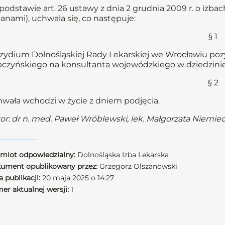
podstawie art. 26 ustawy z dnia 2 grudnia 2009 r. o izbach 
anami), uchwala się, co następuje:
§ 1
zydium Dolnośląskiej Rady Lekarskiej we Wrocławiu poz
czyńskiego na konsultanta wojewódzkiego w dziedzinie 
§ 2
wała wchodzi w życie z dniem podjęcia.
or: dr n. med. Paweł Wróblewski, lek. Małgorzata Niemie
miot odpowiedzialny:
Dolnośląska Izba Lekarska
ument opublikowany przez:
Grzegorz Olszanowski
 publikacji:
20 maja 2025 o 14:27
er aktualnej wersji:
1