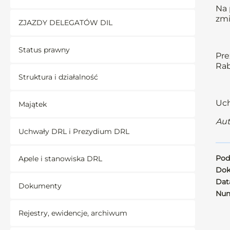
Na 
zmi
ZJAZDY DELEGATÓW DIL
Status prawny
Pre
Rab
Struktura i działalność
Uch
Majątek
Aut
Uchwały DRL i Prezydium DRL
Pod
Apele i stanowiska DRL
Dok
Data
Dokumenty
Num
Rejestry, ewidencje, archiwum