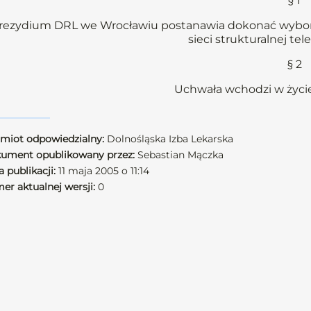
§ 1
rezydium DRL we Wrocławiu postanawia dokonać wybor
sieci strukturalnej tel
§ 2
Uchwała wchodzi w życie
miot odpowiedzialny:
Dolnośląska Izba Lekarska
ument opublikowany przez:
Sebastian Mączka
 publikacji:
11 maja 2005 o 11:14
er aktualnej wersji:
0