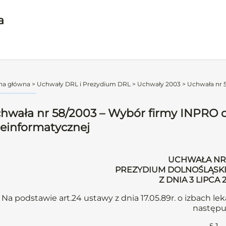
a
na główna
>
Uchwały DRL i Prezydium DRL
>
Uchwały 2003
>
Uchwała nr 5
hwała nr 58/2003 – Wybór firmy INPRO 
leinformatycznej
UCHWAŁA NR 
PREZYDIUM DOLNOŚLĄSKI
Z DNIA 3 LIPCA
Na podstawie art.24 ustawy z dnia 17.05.89r. o izbach leka
następu