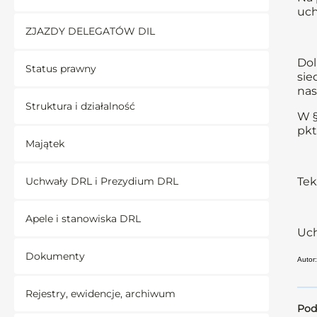
uch
ZJAZDY DELEGATÓW DIL
Dol
Status prawny
sie
nas
Struktura i działalność
W §
pkt
Majątek
Uchwały DRL i Prezydium DRL
Tek
Apele i stanowiska DRL
Uch
Dokumenty
Autor:
Rejestry, ewidencje, archiwum
Pod