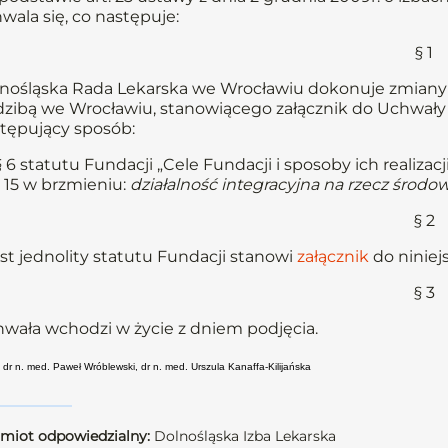
wala się, co następuje:
§ 1
nośląska Rada Lekarska we Wrocławiu dokonuje zmiany
dzibą we Wrocławiu, stanowiącego załącznik do Uchwały N
tępujący sposób:
 6 statutu Fundacji „Cele Fundacji i sposoby ich realizacji
 15 w brzmieniu:
działalność integracyjna na rzecz śro
§ 2
st jednolity statutu Fundacji stanowi
załącznik
do niniej
§ 3
wała wchodzi w życie z dniem podjęcia.
 dr n. med. Paweł Wróblewski, dr n. med. Urszula Kanaffa-Kilijańska
miot odpowiedzialny:
Dolnośląska Izba Lekarska