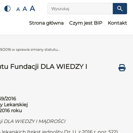
A
A
A
Wyszukaj
Strona główna
Czym jest BIP
Kontakt
/2016 w sprawie zmiany statutu...
utu Fundacji DLA WIEDZY I
59/2016
y Lekarskiej
 2016 roku
cji DLA WIEDZY I MĄDROŚCI
karskich (tekst jednolity Dz. U. z 2016 r. poz. 522),