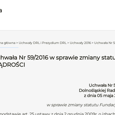
a
na główna
>
Uchwały DRL i Prezydium DRL
>
Uchwały 2016
>
Uchwała Nr 59
hwała Nr 59/2016 w sprawie zmiany stat
ĄDROŚCI
Uchwała Nr 
Dolnośląskiej Rad
z dnia 05 maja
w sprawie zmiany statutu Funda
podstawie art. 25 ustawy z dnia 2 grudnia 2009r. o izbach le