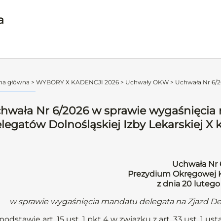
a
na główna
>
WYBORY X KADENCJI 2026
>
Uchwały OKW
>
Uchwała Nr 6/2
hwała Nr 6/2026 w sprawie wygaśnięcia
legatów Dolnośląskiej Izby Lekarskiej X 
Uchwała Nr 
Prezydium Okręgowej K
z dnia 20 luteg
w sprawie wygaśnięcia mandatu delegata na Zjazd Del
podstawie art. 15 ust. 1 pkt 4 w związku z art. 33 ust. 1 u