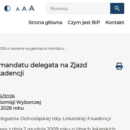
A
A
A
Wyszukaj
Strona główna
Czym jest BIP
Kontakt
026 w sprawie wygaśnięcia mandatu...
 mandatu delegata na Zjazd
kadencji
6/2026
omisji Wyborczej
o 2026 roku
egatów Dolnośląskiej Izby Lekarskiej X kadencji
stawy z dnia 2 grudnia 2009 roku o izbach lekarskich