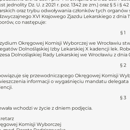
kst jednolity Dz. U. z 2021 r. poz. 1342 ze zm.) oraz § 5 
arskich oraz trybu odwoływania członków tych organów 
zwyczajnego XVI Krajowego Zjazdu Lekarskiego z dnia 1
orów, co następuje:
§ 1
zydium Okręgowej Komisji Wyborczej we Wrocławiu stwi
egatów Dolnośląskiej Izby Lekarskiej X kadencji lek. Rob
zesa Dolnośląskiej Rady Lekarskiej we Wrocławiu z dnia 0
§ 2
owiązuje się przewodniczącego Okręgowej Komisji Wybo
ieszczenia informacji o wygaśnięciu mandatu delegata n
encji.
§ 3
wała wchodzi w życie z dniem podjęcia.
retarz
ęgowej Komisji Wyborczej