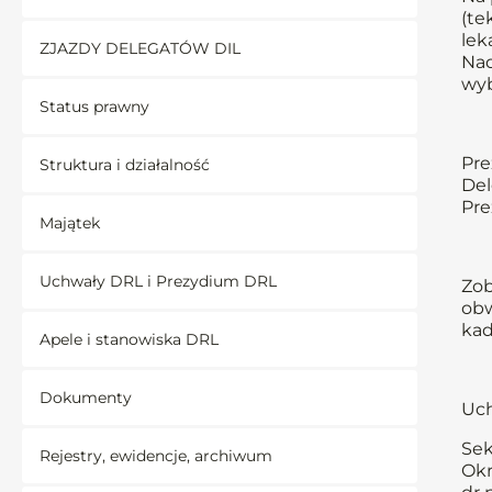
(te
lek
ZJAZDY DELEGATÓW DIL
Nad
wyb
Status prawny
Pre
Struktura i działalność
Del
Pre
Majątek
Uchwały DRL i Prezydium DRL
Zob
obw
kad
Apele i stanowiska DRL
Dokumenty
Uch
Sek
Rejestry, ewidencje, archiwum
Okr