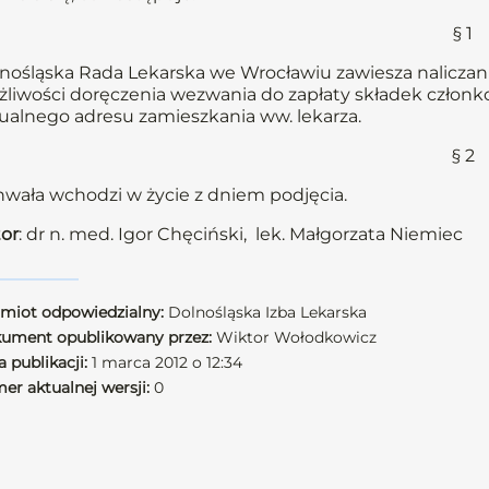
§ 1
nośląska Rada Lekarska we Wrocławiu zawiesza naliczani
liwości doręczenia wezwania do zapłaty składek członkow
ualnego adresu zamieszkania ww. lekarza.
§ 2
wała wchodzi w życie z dniem podjęcia.
or
: dr n. med. Igor Chęciński, lek. Małgorzata Niemiec
miot odpowiedzialny:
Dolnośląska Izba Lekarska
ument opublikowany przez:
Wiktor Wołodkowicz
 publikacji:
1 marca 2012 o 12:34
er aktualnej wersji:
0