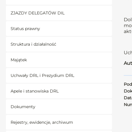
ZJAZDY DELEGATÓW DIL
Dol
moż
Status prawny
akt
Struktura i działalność
Uch
Majątek
Aut
Uchwały DRL i Prezydium DRL
Pod
Apele i stanowiska DRL
Dok
Data
Num
Dokumenty
Rejestry, ewidencje, archiwum