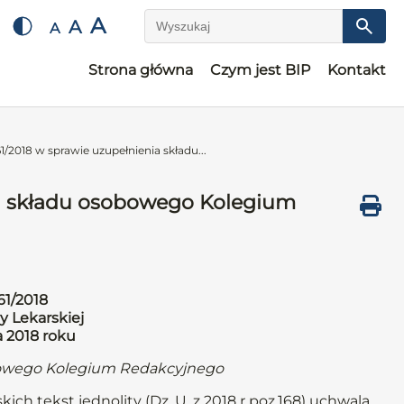
A
A
A
Wyszukaj
Strona główna
Czym jest BIP
Kontakt
/2018 w sprawie uzupełnienia składu...
ia składu osobowego Kolegium
61/2018
y Lekarskiej
a 2018 roku
bowego Kolegium Redakcyjnego
kich tekst jednolity (Dz. U. z 2018 r poz.168) uchwala