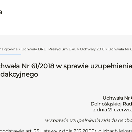
a
na główna
>
Uchwały DRL i Prezydium DRL
>
Uchwały 2018
>
Uchwała Nr 61
hwała Nr 61/2018 w sprawie uzupełnien
dakcyjnego
Uchwała Nr 
Dolnośląskiej Rad
z dnia 21 czerwc
w sprawie uzupełnienia składu oso
podstawie art. 25 ustawy z dnia 2.12.2009r. o izbach lekars