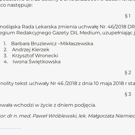
, co następuje:
§ 1
nośląska Rada Lekarska zmienia uchwałę Nr. 46/2018 DR
egium Redakcyjnego Gazety DIL Medium, uzupełniając j
1. Barbara Bruziewicz –Mikłaszewska
2. Andrzej Kierzek
3. Krzysztof Wronecki
4. Iwona Świętkowska
§ 2
nolity tekst uchwały Nr 46 /2018 z dnia 10 maja 2018 r st
§ 3
wała wchodzi w życie z dniem podjęcia.
or: dr n. med. Paweł Wróblewski, lek. Małgorzata Niemie