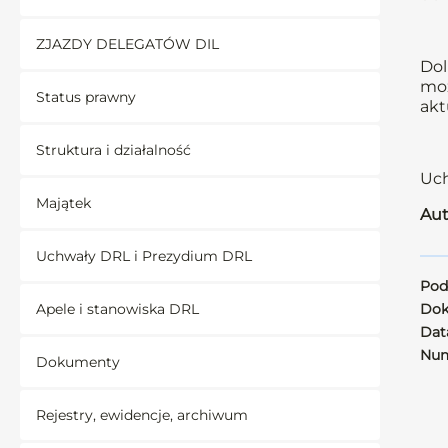
ZJAZDY DELEGATÓW DIL
Dol
moż
Status prawny
akt
Struktura i działalność
Uch
Majątek
Aut
Uchwały DRL i Prezydium DRL
Pod
Apele i stanowiska DRL
Dok
Data
Num
Dokumenty
Rejestry, ewidencje, archiwum