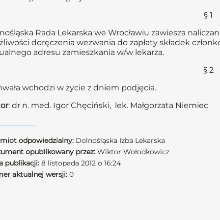
§ 1
nośląska Rada Lekarska we Wrocławiu zawiesza naliczani
liwości doręczenia wezwania do zapłaty składek członkow
ualnego adresu zamieszkania w/w lekarza.
§ 2
wała wchodzi w życie z dniem podjęcia.
or
: dr n. med. Igor Chęciński, lek. Małgorzata Niemiec
miot odpowiedzialny:
Dolnośląska Izba Lekarska
ument opublikowany przez:
Wiktor Wołodkowicz
 publikacji:
8 listopada 2012 o 16:24
er aktualnej wersji:
0