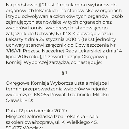
Na podstawie § 21 ust. 1 regulaminu wyborów do
organów izb lekarskich, na stanowisko w organach
i trybu odwoływania członków tych organów i osób
zajmujących stanowiska w tych organach oraz
wyborów komisji wyborczych, stanowiącego
załącznik do Uchwały Nr 12 X Krajowego Zjazdu
Lekarzy z dnia 29 stycznia 2010 r. (tekst jednolity
uchwały stanowi załącznik do Obwieszczenia Nr
7/16/VII Prezesa Naczelnej Rady Lekarskiej z dnia 14
lipca 2016 roku), Przewodniczący Okręgowej
Komisji Wyborczej zarządza, co następuje:
§ 1
Okręgowa Komisja Wyborcza ustala miejsce i
termin przeprowadzenia wyborów w rejonie
wyborczym K8.055 Powiat Trzebnicki, Milicki i
Oławski – D:
Data: 12 października 2017 r.
Miejsce: Dolnośląska Izba Lekarska – sala
szkoleniowa/rozpraw, ul. K. Wielkiego 45,
50-077 Wrocław