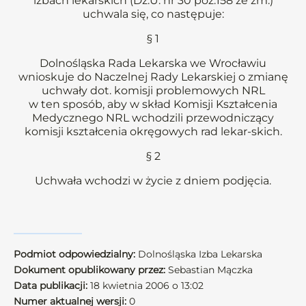
izbach lekarskich (Dz.U. nr 30 poz.158 ze zm.)
uchwala się, co następuje:
§ 1
Dolnośląska Rada Lekarska we Wrocławiu
wnioskuje do Naczelnej Rady Lekarskiej o zmianę
uchwały dot. komisji problemowych NRL
w ten sposób, aby w skład Komisji Kształcenia
Medycznego NRL wchodzili przewodniczący
komisji kształcenia okręgowych rad lekar-skich.
§ 2
Uchwała wchodzi w życie z dniem podjęcia.
Podmiot odpowiedzialny:
Dolnośląska Izba Lekarska
Dokument opublikowany przez:
Sebastian Mączka
Data publikacji:
18 kwietnia 2006 o 13:02
Numer aktualnej wersji:
0