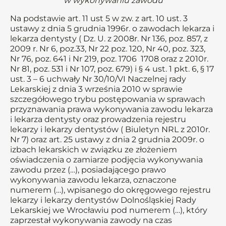
w wykonywaniu zawodu
Na podstawie art. 11 ust 5 w zw. z art. 10 ust. 3
ustawy z dnia 5 grudnia 1996r. o zawodach lekarza i
lekarza dentysty ( Dz. U. z 2008r. Nr 136, poz. 857, z
2009 r. Nr 6, poz.33, Nr 22 poz. 120, Nr 40, poz. 323,
Nr 76, poz. 641 i Nr 219, poz. 1706 1708 oraz z 2010r.
Nr 81, poz. 531 i Nr 107, poz. 679) i § 4 ust. 1 pkt. 6, § 17
ust. 3 – 6 uchwały Nr 30/10/VI Naczelnej rady
Lekarskiej z dnia 3 września 2010 w sprawie
szczegółowego trybu postępowania w sprawach
przyznawania prawa wykonywania zawodu lekarza
i lekarza dentysty oraz prowadzenia rejestru
lekarzy i lekarzy dentystów ( Biuletyn NRL z 2010r.
Nr 7) oraz art. 25 ustawy z dnia 2 grudnia 2009r. o
izbach lekarskich w związku ze złożeniem
oświadczenia o zamiarze podjęcia wykonywania
zawodu przez (…), posiadającego prawo
wykonywania zawodu lekarza, oznaczone
numerem (…), wpisanego do okręgowego rejestru
lekarzy i lekarzy dentystów Dolnośląskiej Rady
Lekarskiej we Wrocławiu pod numerem (…), który
zaprzestał wykonywania zawody na czas