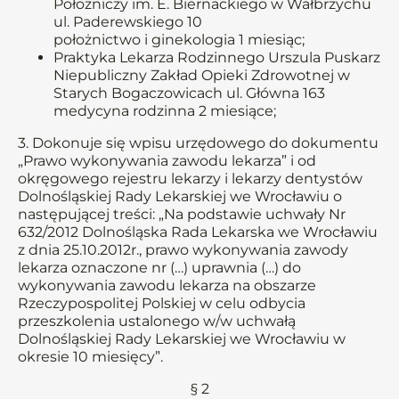
Położniczy im. E. Biernackiego w Wałbrzychu
ul. Paderewskiego 10
położnictwo i ginekologia 1 miesiąc;
Praktyka Lekarza Rodzinnego Urszula Puskarz
Niepubliczny Zakład Opieki Zdrowotnej w
Starych Bogaczowicach ul. Główna 163
medycyna rodzinna 2 miesiące;
3. Dokonuje się wpisu urzędowego do dokumentu
„Prawo wykonywania zawodu lekarza” i od
okręgowego rejestru lekarzy i lekarzy dentystów
Dolnośląskiej Rady Lekarskiej we Wrocławiu o
następującej treści: „Na podstawie uchwały Nr
632/2012 Dolnośląska Rada Lekarska we Wrocławiu
z dnia 25.10.2012r., prawo wykonywania zawody
lekarza oznaczone nr (…) uprawnia (…) do
wykonywania zawodu lekarza na obszarze
Rzeczypospolitej Polskiej w celu odbycia
przeszkolenia ustalonego w/w uchwałą
Dolnośląskiej Rady Lekarskiej we Wrocławiu w
okresie 10 miesięcy”.
§ 2