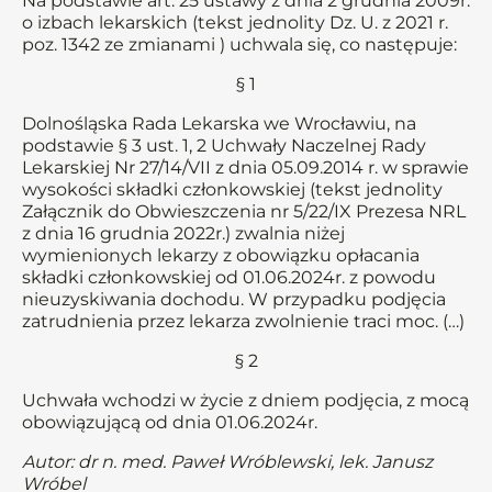
Na podstawie art. 25 ustawy z dnia 2 grudnia 2009r.
o izbach lekarskich (tekst jednolity Dz. U. z 2021 r.
poz. 1342 ze zmianami ) uchwala się, co następuje:
§ 1
Dolnośląska Rada Lekarska we Wrocławiu, na
podstawie § 3 ust. 1, 2 Uchwały Naczelnej Rady
Lekarskiej Nr 27/14/VII z dnia 05.09.2014 r. w sprawie
wysokości składki członkowskiej (tekst jednolity
Załącznik do Obwieszczenia nr 5/22/IX Prezesa NRL
z dnia 16 grudnia 2022r.) zwalnia niżej
wymienionych lekarzy z obowiązku opłacania
składki członkowskiej od 01.06.2024r. z powodu
nieuzyskiwania dochodu. W przypadku podjęcia
zatrudnienia przez lekarza zwolnienie traci moc. (…)
§ 2
Uchwała wchodzi w życie z dniem podjęcia, z mocą
obowiązującą od dnia 01.06.2024r.
Autor: dr n. med. Paweł Wróblewski, lek. Janusz
Wróbel