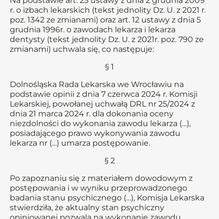
Na podstawie art. 25 ustawy z dnia 2 grudnia 2009
r. o izbach lekarskich (tekst jednolity Dz. U. z 2021 r.
poz. 1342 ze zmianami) oraz art. 12 ustawy z dnia 5
grudnia 1996r. o zawodach lekarza i lekarza
dentysty (tekst jednolity Dz. U. z 2021r. poz. 790 ze
zmianami) uchwala się, co następuje:
§ 1
Dolnośląska Rada Lekarska we Wrocławiu na
podstawie opinii z dnia 7 czerwca 2024 r. Komisji
Lekarskiej, powołanej uchwałą DRL nr 25/2024 z
dnia 21 marca 2024 r. dla dokonania oceny
niezdolności do wykonania zawodu lekarza (…),
posiadającego prawo wykonywania zawodu
lekarza nr (…) umarza postępowanie.
§ 2
Po zapoznaniu się z materiałem dowodowym z
postępowania i w wyniku przeprowadzonego
badania stanu psychicznego (…), Komisja Lekarska
stwierdziła, że aktualny stan psychiczny
opiniowanej pozwala na wykonanie zawodu